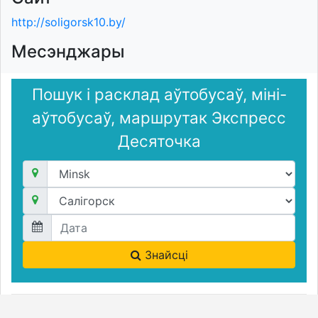
http://soligorsk10.by/
Месэнджары
Пошук і расклад аўтобусаў, міні-
аўтобусаў, маршрутак Экспресс
Десяточка
Знайсці