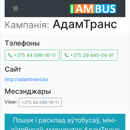
Toggle navigation
АдамТранс
Кампанія:
Тэлефоны
+375 44 596-16-11
+375 29 645-04-91
Сайт
http://adamtrans.by
Месэнджары
Viber:
+375 44 596-16-11
Пошук і расклад аўтобусаў, міні-
аўтобусаў, маршрутак АдамТранс