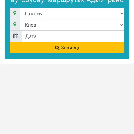
Знайсці