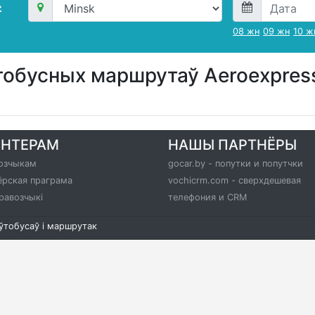
08 жн
09 жн
10 ж
тобусных маршрутаў Aeroexpres
РНТЕРАМ
НАШЫ ПАРТНЁРЫ
озчыкам
gocar.by - попутки и попутчки
ёрская праграма
vochicrm.com - сверхдешевая
равозчыкі
телефония и CRM
аўтобусаў і маршрутак