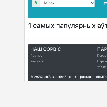
1 самых папулярных аў
НАШ СЭРВІС
ПА
Пра нас
Перав
Кантакты
Партн
Усе пе
© 2026, IamBus - онлайн сэрвіс: расклад, пошук 