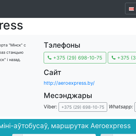
ress
Тэлефоны
рта "Мінск" c
праз станцыю
+375 (29) 698-10-75
+375 (3
к" і назад.
Сайт
http://aeroexpress.by/
Месэнджары
Viber:
Whatsapp:
+375 (29) 698-10-75
 міні-аўтобусаў, маршрутак Aeroexpress