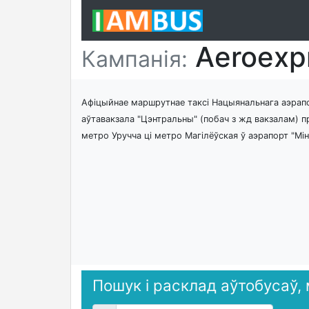
Aeroexp
Кампанія:
Афіцыйнае маршрутнае таксі Нацыянальнага аэрапо
аўтавакзала "Цэнтральны" (побач з жд вакзалам) 
метро Уручча ці метро Магілёўская ў аэрапорт "Мінс
Пошук і расклад аўтобусаў,