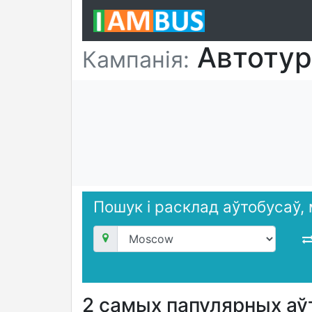
Автотур
Кампанія:
Пошук і расклад аўтобусаў,
2 самых папулярных аў