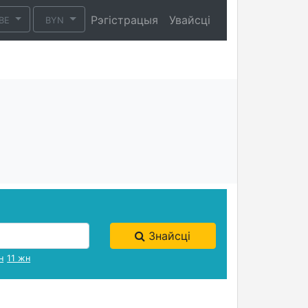
Рэгістрацыя
Увайсці
BE
BYN
Знайсці
н
11 жн