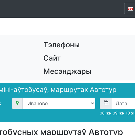
Тэлефоны
Сайт
Месэнджары
 міні-аўтобусаў, маршрутак Автотур
08 жн
09 жн
10 ж
тобусных маршрутаў Автотур