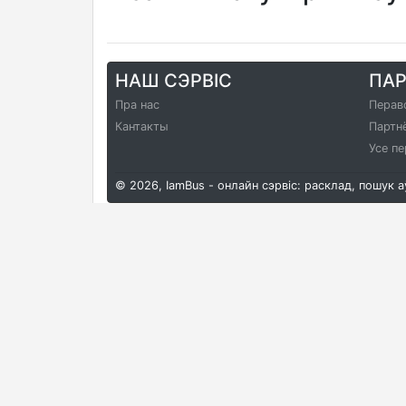
НАШ СЭРВІС
ПА
Пра нас
Перав
Кантакты
Партн
Усе пе
© 2026, IamBus - онлайн сэрвіс: расклад, пошук 