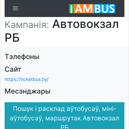
Toggle navigation
Автовокзал
Кампанія:
РБ
Тэлефоны
Сайт
https://ticketbus.by/
Месэнджары
Пошук і расклад аўтобусаў, міні-
аўтобусаў, маршрутак Автовокзал
РБ