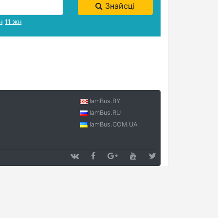
Знайсці
н
11 жн
IamBus.BY
IamBus.RU
IamBus.COM.UA