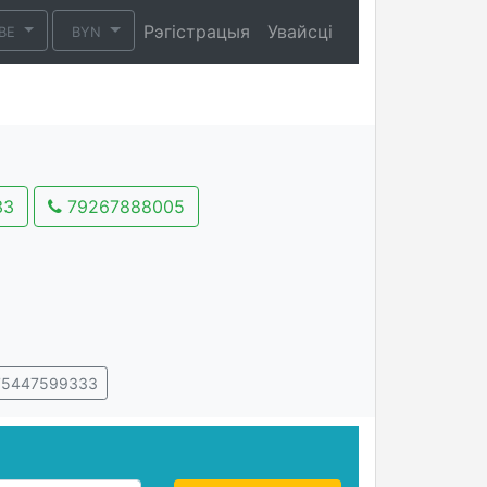
Рэгістрацыя
Увайсці
BE
BYN
33
79267888005
5447599333