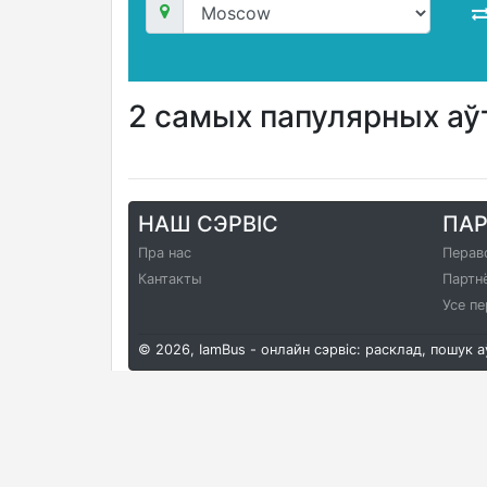
2 самых папулярных а
НАШ СЭРВІС
ПА
Пра нас
Перав
Кантакты
Партн
Усе пе
© 2026, IamBus - онлайн сэрвіс: расклад, пошук 