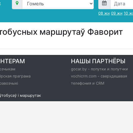
08 жн
09 жн
10 ж
ўтобусных маршрутаў Фаворит
РНТЕРАМ
НАШЫ ПАРТНЁРЫ
озчыкам
gocar.by - попутки и попутчки
ёрская праграма
vochicrm.com - сверхдешевая
равозчыкі
телефония и CRM
аўтобусаў і маршрутак