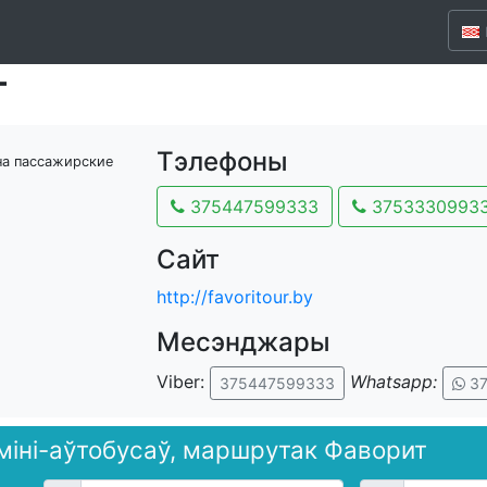
т
Тэлефоны
на пассажирские
375447599333
3753330993
Сайт
http://favoritour.by
Месэнджары
Viber:
Whatsapp:
375447599333
37
 міні-аўтобусаў, маршрутак Фаворит