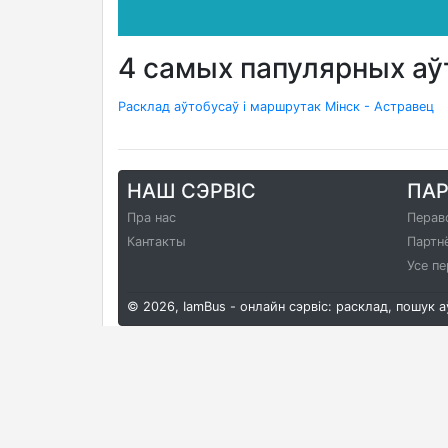
4 самых папулярных а
Расклад аўтобусаў і маршрутак Мінск - Астравец
НАШ СЭРВІС
ПА
Пра нас
Перав
Кантакты
Партн
Усе пе
© 2026, IamBus - онлайн сэрвіс: расклад, пошук 