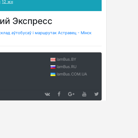
н
12 жн
ий Экспресс
склад аўтобусаў і маршрутак Астравец - Мінск
IamBus.BY
IamBus.RU
IamBus.COM.UA