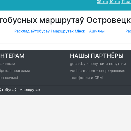
09 жн
10 жн
11 ж
ўтобусных маршрутаў Островецк
Расклад аўтобусаў і маршрутак Мінск - Ашмяны
Ра
РНТЕРАМ
НАШЫ ПАРТНЁРЫ
озчыкам
gocar.by - попутки и попутчки
ёрская праграма
vochicrm.com - сверхдешевая
равозчыкі
телефония и CRM
аўтобусаў і маршрутак