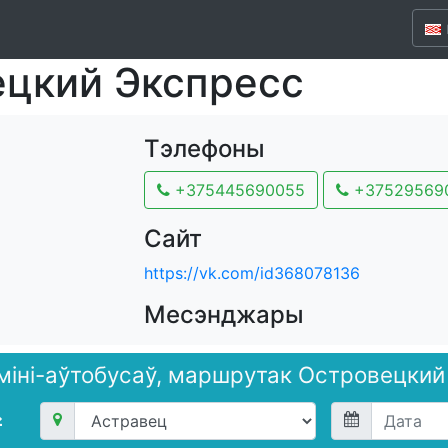
цкий Экспресс
Тэлефоны
+375445690055
+37529569
Сайт
https://vk.com/id368078136
Месэнджары
 міні-аўтобусаў, маршрутак Островецки