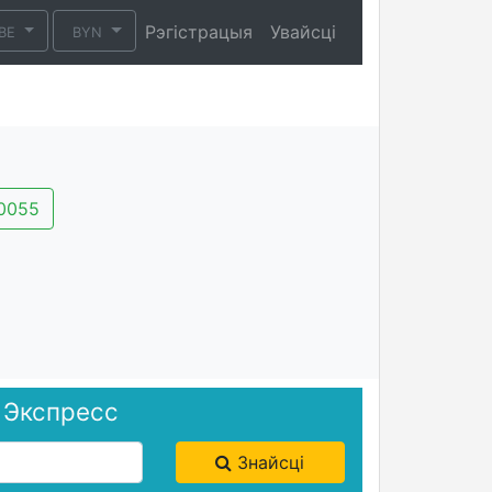
Рэгістрацыя
Увайсці
BE
BYN
0055
й Экспресс
Знайсці