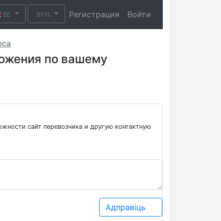
Регистрация
Войти
BE
BYN
еса
ложения по вашему
ожности сайт перевозчика и другую контактную
Адправіць