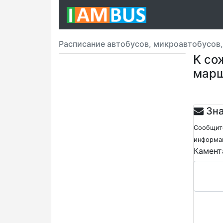
Расписание автобусов, микроавтобусов
К со
мар
Зна
Сообщите
информац
Камент