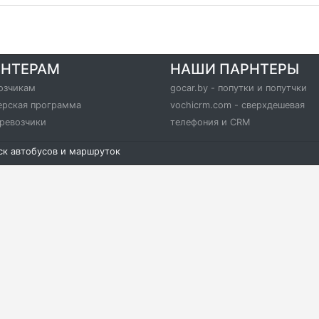
РНТЕРАМ
НАШИ ПАРНТЕРЫ
озчикам
gocar.by - попутки и попутчки
ерская программа
vochicrm.com - сверхдешевая
еревозчики
телефония и CRM
иск автобусов и маршруток