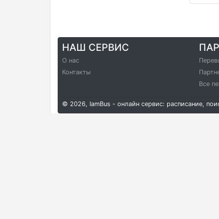
НАШ СЕРВИС
ПА
О нас
Перев
Контакты
Партн
Все п
© 2026, IamBus - онлайн сервис: расписание, по