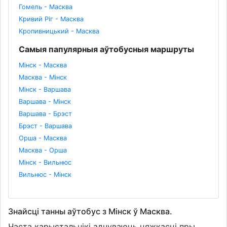
Гомель - Масква
Кривий Ріг - Масква
Кропивницький - Масква
Самыя папулярныя аўтобусныя маршруты
Мінск - Масква
Масква - Мінск
Мінск - Варшава
Варшава - Мінск
Варшава - Брэст
Брэст - Варшава
Орша - Масква
Масква - Орша
Мінск - Вильнюс
Вильнюс - Мінск
Знайсці танны аўтобус з Мінск ў Масква.
Часта карыстальнікі адчуваюць цяжкасці пры