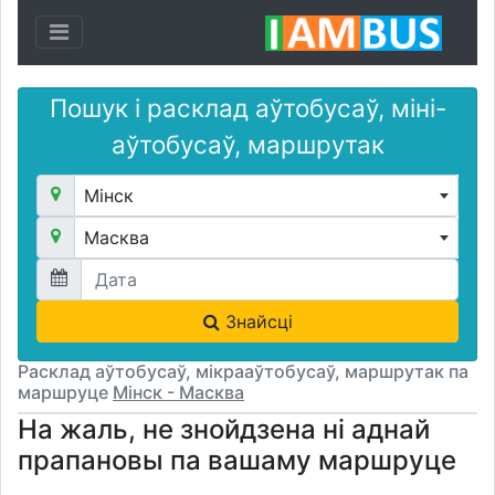
Toggle navigation
Пошук і расклад аўтобусаў, міні-
аўтобусаў, маршрутак
Мінск
Масква
Знайсці
Расклад аўтобусаў, мікрааўтобусаў, маршрутак па
маршруце
Мінск - Масква
На жаль, не знойдзена ні аднай
прапановы па вашаму маршруце