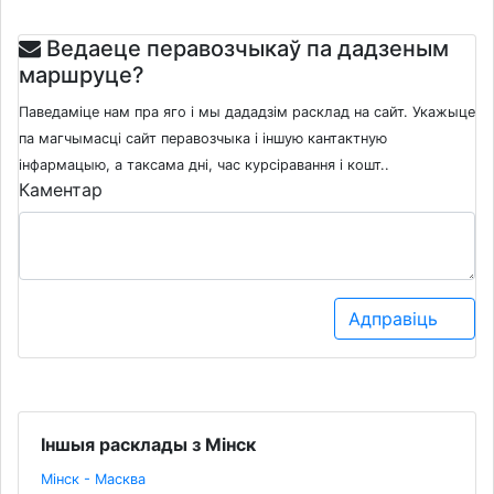
Ведаеце перавозчыкаў па дадзеным
маршруце?
Паведаміце нам пра яго і мы дададзім расклад на сайт. Укажыце
па магчымасці сайт перавозчыка і іншую кантактную
інфармацыю, а таксама дні, час курсіравання і кошт..
Каментар
Адправіць
Іншыя расклады з Мінск
Мінск - Масква