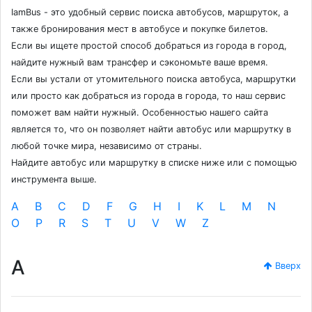
IamBus - это удобный сервис поиска автобусов, маршруток, а
также бронирования мест в автобусе и покупке билетов.
Если вы ищете простой способ добраться из города в город,
найдите нужный вам трансфер и сэкономьте ваше время.
Если вы устали от утомительного поиска автобуса, маршрутки
или просто как добраться из города в города, то наш сервис
поможет вам найти нужный. Особенностью нашего сайта
является то, что он позволяет найти автобус или маршрутку в
любой точке мира, независимо от страны.
Найдите автобус или маршрутку в списке ниже или с помощью
инструмента выше.
A
B
C
D
F
G
H
I
K
L
M
N
O
P
R
S
T
U
V
W
Z
A
Вверх