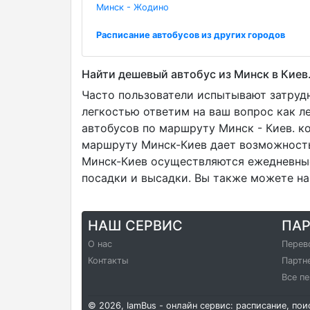
Минск - Жодино
Расписание автобусов из других городов
Найти дешевый автобус из Минск в Киев
Часто пользователи испытывают затрудн
легкостью ответим на ваш вопрос как л
автобусов по маршруту Минск - Киев. к
маршруту Минск-Киев дает возможность
Минск-Киев осуществляются ежедневные,
посадки и высадки. Вы также можете на
НАШ СЕРВИС
ПА
О нас
Перев
Контакты
Партн
Все п
© 2026, IamBus - онлайн сервис: расписание, по