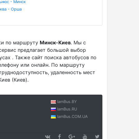
ьнюс - Минск
ква - Орша
тки по маршруту
Минск-Киев
. Мы с
 сервис предлагает большой выбор
сах . Также сайт поиска автобусов по
елефону или онлайн. По маршруту
труднодоступность, удаленность мест
иев (Киев).
IamBus.BY
IamBus.RU
IamBus.COM.UA