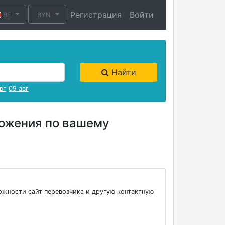
Регистрация
Войти
BE
BYN
Найти
вг
09 авг
ложения по вашему
ожности сайт перевозчика и другую контактную