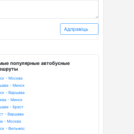
Адправіць
мые популярные автобусные
ршруты
ск - Москва
шава - Минск
ск - Варшава
ква - Минск
шава - Брест
ст - Варшава
а - Москва
ск - Вильнюс