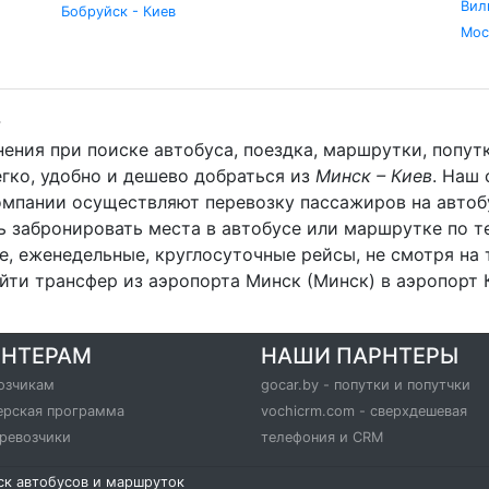
Вил
Бобруйск - Киев
Мос
.
ения при поиске автобуса, поездка, маршрутки, попу
егко, удобно и дешево добраться из
Минск – Киев
. Наш
омпании осуществляют перевозку пассажиров на автобу
 забронировать места в автобусе или маршрутке по т
 еженедельные, круглосуточные рейсы, не смотря на 
йти трансфер из аэропорта Минск (Минск) в аэропорт К
РНТЕРАМ
НАШИ ПАРНТЕРЫ
озчикам
gocar.by - попутки и попутчки
ерская программа
vochicrm.com - сверхдешевая
еревозчики
телефония и CRM
иск автобусов и маршруток