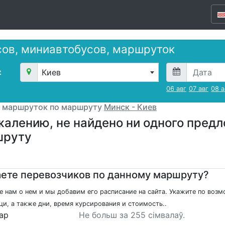
сов, миниавтобусов, маршруток
Киев
06 авг
07 авг
08 а
, маршруток по маршруту
Минск - Киев
жалению, не найдено ни одного пред
шруту
ете перевозчиков по данному маршруту?
 нам о нем и мы добавим его расписание на сайта. Укажите по возм
и, а также дни, время курсирования и стоимость..
ар
Не больш за 255 сімвалаў.