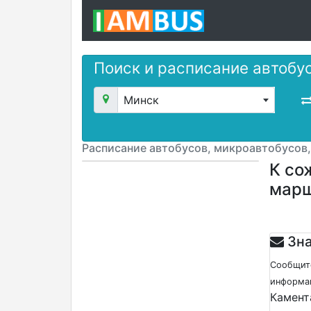
Поиск и расписание автобу
Минск
Расписание автобусов, микроавтобусов
К со
мар
Зна
Сообщите
информац
Камент