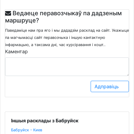
Ведаеце перавозчыкаў па дадзеным
маршруце?
Паведаміце нам пра яго і мы дададзім расклад на сайт. Укажыце
па магчымасці сайт перавозчыка і іншую кантактную
інфармацыю, а таксама дні, час курсіравання і кошт..
Каментар
Адправіць
Іншыя расклады з Бабруйск
Бабруйск - Киев