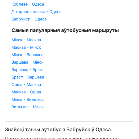
Коблеве - Одеса
Дніпропетровськ - Одеса
Бабруйск - Одеса
Самыя папулярныя аўтобусныя маршруты
Мінск - Масква
Масква - Мінск
Мінск - Варшава
Варшава - Мінск
Варшава - Брэст
Брэст - Варшава
Орша - Масква
Масква - Орша
Мінск - Вильнюс
Вильнюс - Мінск
Знайсці танны аўтобус з Бабруйск ў Одеса.
Часта карыстальнікі адчуваюць цяжкасці пры