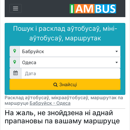
Toggle navigation
Пошук і расклад аўтобусаў, міні-
аўтобусаў, маршрутак
Бабруйск
Одеса
Знайсці
Расклад аўтобусаў, мікрааўтобусаў, маршрутак па
маршруце
Бабруйск - Одеса
На жаль, не знойдзена ні аднай
прапановы па вашаму маршруце