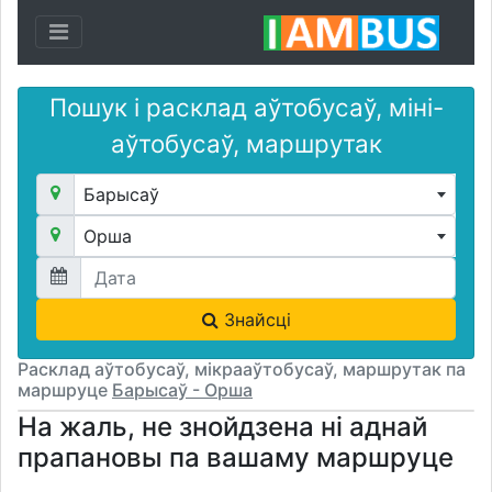
Toggle navigation
Пошук і расклад аўтобусаў, міні-
аўтобусаў, маршрутак
Барысаў
Орша
Знайсці
Расклад аўтобусаў, мікрааўтобусаў, маршрутак па
маршруце
Барысаў - Орша
На жаль, не знойдзена ні аднай
прапановы па вашаму маршруце