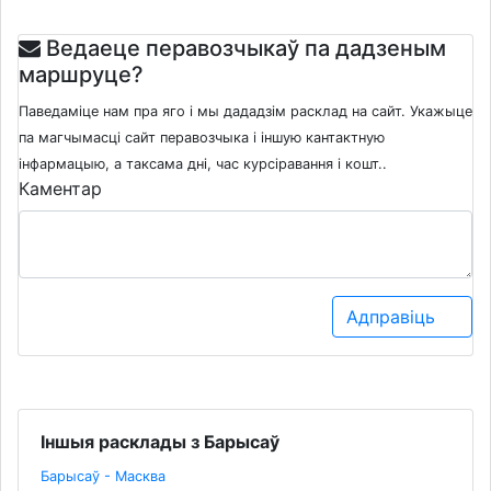
Ведаеце перавозчыкаў па дадзеным
маршруце?
Паведаміце нам пра яго і мы дададзім расклад на сайт. Укажыце
па магчымасці сайт перавозчыка і іншую кантактную
інфармацыю, а таксама дні, час курсіравання і кошт..
Каментар
Адправіць
Іншыя расклады з Барысаў
Барысаў - Масква