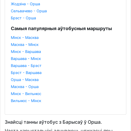
Жодзіна - Орша
Сельвачево - Орша
Брэст - Орша
Самыя папулярныя аўтобусныя маршруты
Мінск - Масква
Масква - Мінск
Мінск - Варшава
Варшава - Мінск
Варшава - Брэст
Брэст - Варшава
Орша - Масква
Масква - Орша
Мінск - Вильнюс
Вильнюс - Мінск
Знайсці танны аўтобус з Барысаў ў Орша.
Часта карыстальнікі адчуваюць цяжкасці пры