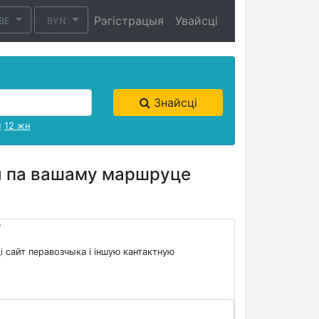
Рэгістрацыя
Увайсці
BE
BYN
Знайсці
н
12 жн
вы па вашаму маршруце
?
і сайт перавозчыка і іншую кантактную