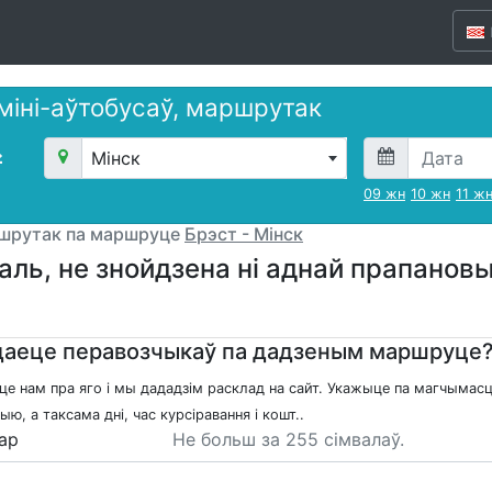
 міні-аўтобусаў, маршрутак
Мінск
09 жн
10 жн
11 ж
ршрутак па маршруце
Брэст - Мінск
аль, не знойдзена ні аднай прапано
аеце перавозчыкаў па дадзеным маршруце
це нам пра яго і мы дададзім расклад на сайт. Укажыце па магчымасц
ю, а таксама дні, час курсіравання і кошт..
ар
Не больш за 255 сімвалаў.