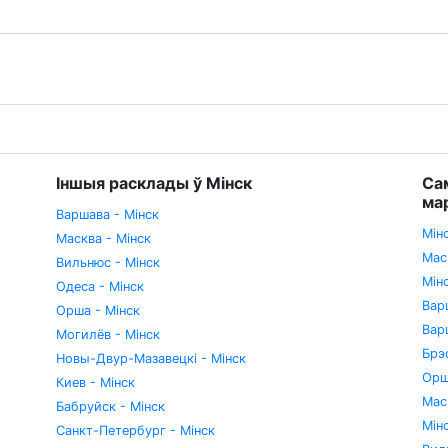
Іншыя расклады ў Мінск
Са
ма
Варшава - Мінск
Мін
Масква - Мінск
Мас
Вильнюс - Мінск
Мін
Одеса - Мінск
Вар
Орша - Мінск
Вар
Могилёв - Мінск
Брэ
Новы-Двур-Мазавецкі - Мінск
Орш
Киев - Мінск
Мас
Бабруйск - Мінск
Мін
Санкт-Петербург - Мінск