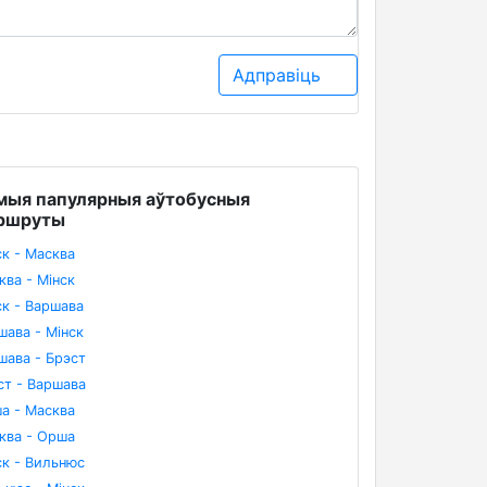
Адправіць
мыя папулярныя аўтобусныя
ршруты
ск - Масква
ква - Мінск
ск - Варшава
шава - Мінск
шава - Брэст
ст - Варшава
а - Масква
ква - Орша
ск - Вильнюс