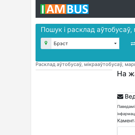
Пошук і расклад аўтобусаў,
Брэст
Расклад аўтобусаў, мікрааўтобусаў, ма
На ж
Вед
Паведамі
інфармацы
Камент