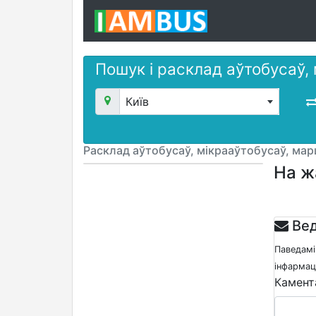
Пошук і расклад аўтобусаў,
Київ
Расклад аўтобусаў, мікрааўтобусаў, ма
На ж
Вед
Паведамі
інфармацы
Камент