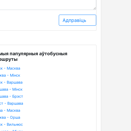
Адправіць
мыя папулярныя аўтобусныя
ршруты
ск - Масква
ква - Мінск
ск - Варшава
шава - Мінск
шава - Брэст
ст - Варшава
а - Масква
ква - Орша
ск - Вильнюс