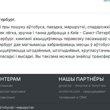
Вил
тербург.
і пры пошуку аўтобуса, паездка, маршруткі, спадарож
к лёгка, зручна і танна дабрацца з
Київ - Санкт-Петер
тербург. кампаніі ажыццяўляюць перавозку пасажыраў н
ербург дае магчымасць забраніраваць месцы ў аўтобус
ццяўляюцца штодзённыя, штотыднёвыя, кругласутачныя р
асадкі і высадкі. Вы таксама можаце знайсці трансфер 
РНТЕРАМ
НАШЫ ПАРТНЁРЫ
озчыкам
gocar.by - попутки и попутчки
ёрская праграма
vochicrm.com - сверхдешевая
равозчыкі
телефония и CRM
аўтобусаў і маршрутак