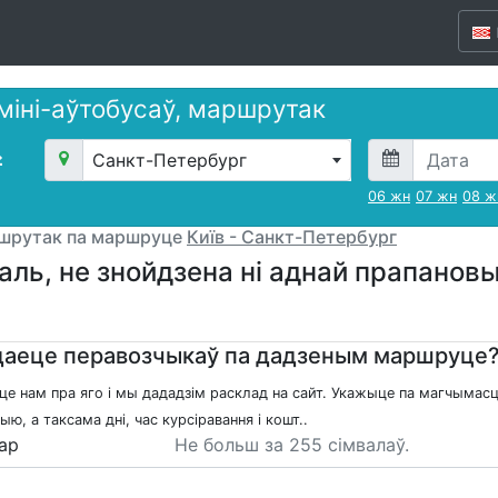
 міні-аўтобусаў, маршрутак
Санкт-Петербург
06 жн
07 жн
08 ж
ршрутак па маршруце
Київ - Санкт-Петербург
аль, не знойдзена ні аднай прапано
аеце перавозчыкаў па дадзеным маршруце
це нам пра яго і мы дададзім расклад на сайт. Укажыце па магчымасц
ю, а таксама дні, час курсіравання і кошт..
ар
Не больш за 255 сімвалаў.