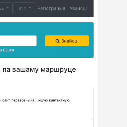
Рэгістрацыя
Увайсці
BE
BYN
Знайсці
н
09 жн
вы па вашаму маршруце
?
і сайт перавозчыка і іншую кантактную