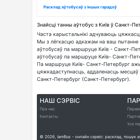
Расклад аўтобусаў з іншых гарадоў
Знайсці танны аўтобус з Київ ў Санкт-Пе
Часта карыстальнікі адчуваюць цяжкасц
Мы з лёгкасцю адкажам на ваш пытанне я
аўтобусаў па маршруце Київ - Санкт-Пе
аўтобусаў па маршруце Київ- Санкт-Пет
Па маршруце Київ- Санкт-Петербург ажы
цяжкадаступнасць, аддаленасць месцаў п
Санкт-Петербург (Санкт-Петербург).
НАШ СЭРВІС
ПА
Пра нас
Перав
Кантакты
Партн
Усе пе
© 2026, IamBus - онлайн сэрвіс: расклад, пошук 