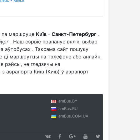
ьнюс - Мінск
кі па маршруце
Київ - Санкт-Петербург
.
бург
. Наш сэрвіс прапануе вялікі выбар
а аўтобусах . Таксама сайт пошуку
е ці маршрутцы па тэлефоне або анлайн.
эйсы, не гледзячы на ​​
з аэрапорта Київ (Київ) ў аэрапорт
IamBus.BY
IamBus.RU
IamBus.COM.UA