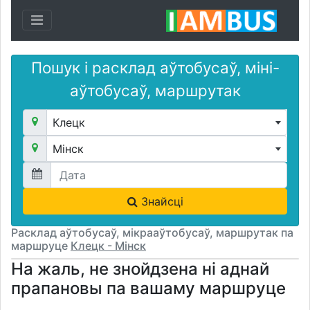
Toggle navigation
Пошук і расклад аўтобусаў, міні-
аўтобусаў, маршрутак
Клецк
Мінск
Знайсці
Расклад аўтобусаў, мікрааўтобусаў, маршрутак па
маршруце
Клецк - Мінск
На жаль, не знойдзена ні аднай
прапановы па вашаму маршруце