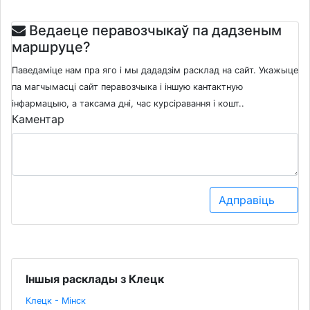
Ведаеце перавозчыкаў па дадзеным
маршруце?
Паведаміце нам пра яго і мы дададзім расклад на сайт. Укажыце
па магчымасці сайт перавозчыка і іншую кантактную
інфармацыю, а таксама дні, час курсіравання і кошт..
Каментар
Адправіць
Іншыя расклады з Клецк
Клецк - Мінск