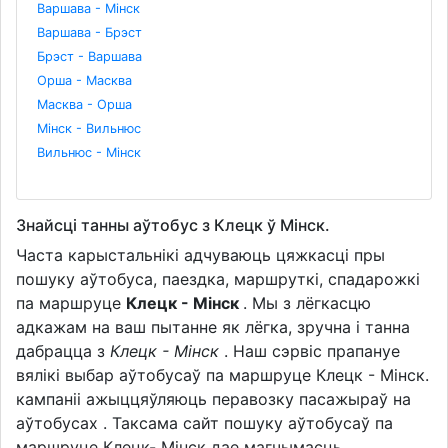
Варшава - Мінск
Варшава - Брэст
Брэст - Варшава
Орша - Масква
Масква - Орша
Мінск - Вильнюс
Вильнюс - Мінск
Знайсці танны аўтобус з Клецк ў Мінск.
Часта карыстальнікі адчуваюць цяжкасці пры
пошуку аўтобуса, паездка, маршруткі, спадарожкі
па маршруце
Клецк - Мінск
. Мы з лёгкасцю
адкажам на ваш пытанне як лёгка, зручна і танна
дабрацца з
Клецк - Мінск
. Наш сэрвіс прапануе
вялікі выбар аўтобусаў па маршруце Клецк - Мінск.
кампаніі ажыццяўляюць перавозку пасажыраў на
аўтобусах . Таксама сайт пошуку аўтобусаў па
маршруце Клецк- Мінск дае магчымасць