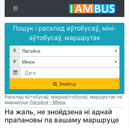
Toggle navigation
Пошук і расклад аўтобусаў, міні-
аўтобусаў, маршрутак
Лагойск
Мінск
Знайсці
Расклад аўтобусаў, мікрааўтобусаў, маршрутак па
маршруце
Лагойск - Мінск
На жаль, не знойдзена ні аднай
прапановы па вашаму маршруце