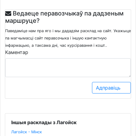
Ведаеце перавозчыкаў па дадзеным
маршруце?
Паведаміце нам пра яго і мы дададзім расклад на сайт. Укажыце
па магчымасці сайт перавозчыка і іншую кантактную
інфармацыю, а таксама дні, час курсіравання і кошт..
Каментар
Адправіць
Іншыя расклады з Лагойск
Лагойск - Мінск