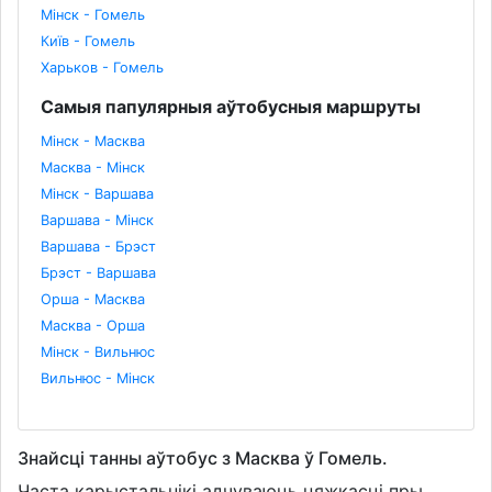
Мінск - Гомель
Київ - Гомель
Харьков - Гомель
Самыя папулярныя аўтобусныя маршруты
Мінск - Масква
Масква - Мінск
Мінск - Варшава
Варшава - Мінск
Варшава - Брэст
Брэст - Варшава
Орша - Масква
Масква - Орша
Мінск - Вильнюс
Вильнюс - Мінск
Знайсці танны аўтобус з Масква ў Гомель.
Часта карыстальнікі адчуваюць цяжкасці пры