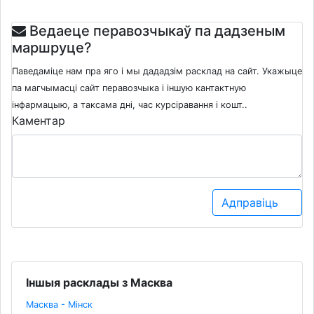
Ведаеце перавозчыкаў па дадзеным
маршруце?
Паведаміце нам пра яго і мы дададзім расклад на сайт. Укажыце
па магчымасці сайт перавозчыка і іншую кантактную
інфармацыю, а таксама дні, час курсіравання і кошт..
Каментар
Адправіць
Іншыя расклады з Масква
Масква - Мінск