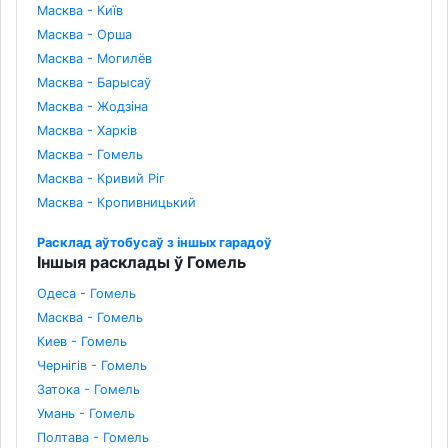
Масква - Київ
Масква - Орша
Масква - Могилёв
Масква - Барысаў
Масква - Жодзіна
Масква - Харків
Масква - Гомель
Масква - Кривий Ріг
Масква - Кропивницький
Расклад аўтобусаў з іншых гарадоў
Іншыя расклады ў Гомель
Одеса - Гомель
Масква - Гомель
Киев - Гомель
Чернігів - Гомель
Затока - Гомель
Умань - Гомель
Полтава - Гомель