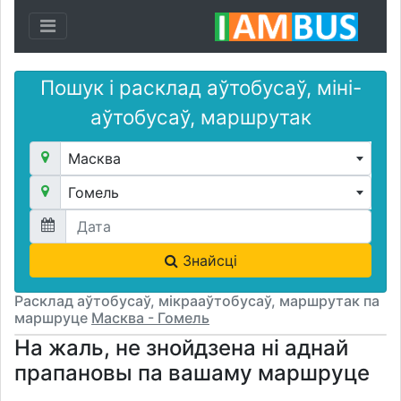
Toggle navigation
Пошук і расклад аўтобусаў, міні-
аўтобусаў, маршрутак
Масква
Гомель
Знайсці
Расклад аўтобусаў, мікрааўтобусаў, маршрутак па
маршруце
Масква - Гомель
На жаль, не знойдзена ні аднай
прапановы па вашаму маршруце