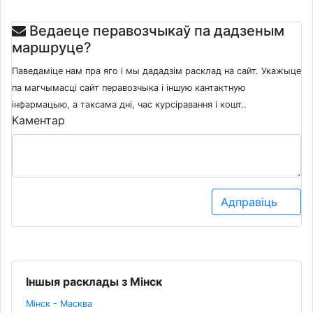
Ведаеце перавозчыкаў па дадзеным
маршруце?
Паведаміце нам пра яго і мы дададзім расклад на сайт. Укажыце
па магчымасці сайт перавозчыка і іншую кантактную
інфармацыю, а таксама дні, час курсіравання і кошт..
Каментар
Адправіць
Іншыя расклады з Мінск
Мінск - Масква