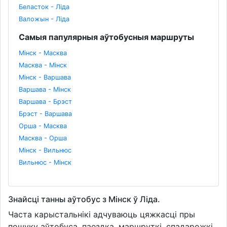
Беласток - Ліда
Валожын - Ліда
Самыя папулярныя аўтобусныя маршруты
Мінск - Масква
Масква - Мінск
Мінск - Варшава
Варшава - Мінск
Варшава - Брэст
Брэст - Варшава
Орша - Масква
Масква - Орша
Мінск - Вильнюс
Вильнюс - Мінск
Знайсці танны аўтобус з Мінск ў Ліда.
Часта карыстальнікі адчуваюць цяжкасці пры
пошуку аўтобуса, паездка, маршруткі, спадарожкі