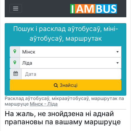
Toggle navigation
Пошук і расклад аўтобусаў, міні-
аўтобусаў, маршрутак
Мінск
Ліда
Знайсці
Расклад аўтобусаў, мікрааўтобусаў, маршрутак па
маршруце
Мінск - Ліда
На жаль, не знойдзена ні аднай
прапановы па вашаму маршруце