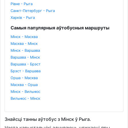
Рівне - Рыга
Санкт-Петербург - Рыга
Харків - Рыга
Самыя папулярныя аўтобусныя маршруты
Мінск - Масква
Масква - Мінск
Мінск - Варшава
Варшава - Мінск
Варшава - Брэст
Брэст - Варшава
Орша - Масква
Масква - Орша
Мінск - Вильнюс
Вильнюс - Мінск
Знайсці танны аўтобус з Мінск ў Рыга.
Часта карыстальнікі адчуваюць цяжкасці пры