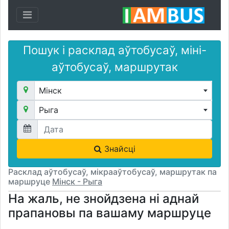
Toggle navigation
Пошук і расклад аўтобусаў, міні-
аўтобусаў, маршрутак
Мінск
Рыга
Знайсці
Расклад аўтобусаў, мікрааўтобусаў, маршрутак па
маршруце
Мінск - Рыга
На жаль, не знойдзена ні аднай
прапановы па вашаму маршруце