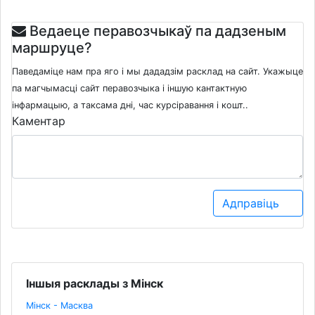
Ведаеце перавозчыкаў па дадзеным
маршруце?
Паведаміце нам пра яго і мы дададзім расклад на сайт. Укажыце
па магчымасці сайт перавозчыка і іншую кантактную
інфармацыю, а таксама дні, час курсіравання і кошт..
Каментар
Адправіць
Іншыя расклады з Мінск
Мінск - Масква