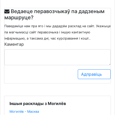
Ведаеце перавозчыкаў па дадзеным
маршруце?
Паведаміце нам пра яго і мы дададзім расклад на сайт. Укажыце
па магчымасці сайт перавозчыка і іншую кантактную
інфармацыю, а таксама дні, час курсіравання і кошт..
Каментар
Адправіць
Іншыя расклады з Могилёв
Могилёв - Масква