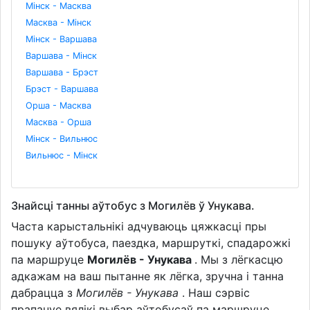
Мінск - Масква
Масква - Мінск
Мінск - Варшава
Варшава - Мінск
Варшава - Брэст
Брэст - Варшава
Орша - Масква
Масква - Орша
Мінск - Вильнюс
Вильнюс - Мінск
Знайсці танны аўтобус з Могилёв ў Унукава.
Часта карыстальнікі адчуваюць цяжкасці пры
пошуку аўтобуса, паездка, маршруткі, спадарожкі
па маршруце
Могилёв - Унукава
. Мы з лёгкасцю
адкажам на ваш пытанне як лёгка, зручна і танна
дабрацца з
Могилёв - Унукава
. Наш сэрвіс
прапануе вялікі выбар аўтобусаў па маршруце