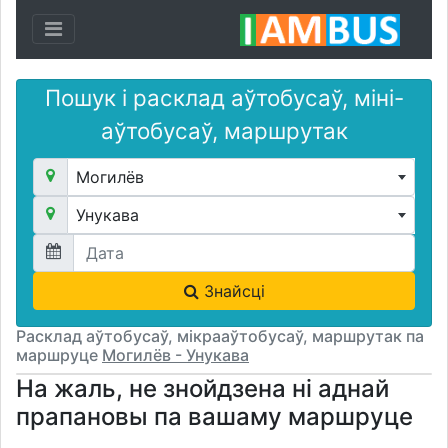
Toggle navigation
Пошук і расклад аўтобусаў, міні-
аўтобусаў, маршрутак
Могилёв
Унукава
Знайсці
Расклад аўтобусаў, мікрааўтобусаў, маршрутак па
маршруце
Могилёв - Унукава
На жаль, не знойдзена ні аднай
прапановы па вашаму маршруце