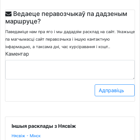
Ведаеце перавозчыкаў па дадзеным
маршруце?
Паведаміце нам пра яго і мы дададзім расклад на сайт. Укажыце
па магчымасці сайт перавозчыка і іншую кантактную
інфармацыю, а таксама дні, час курсіравання і кошт..
Каментар
Адправіць
Іншыя расклады з Нясвіж
Нясвіж - Мінск