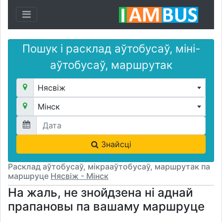
Toggle navigation
Пошук і расклад аўтобусаў, міні-
аўтобусаў, маршрутак
Нясвіж
Мінск
Знайсці
Расклад аўтобусаў, мікрааўтобусаў, маршрутак па
маршруце
Нясвіж - Мінск
На жаль, не знойдзена ні аднай
прапановы па вашаму маршруце