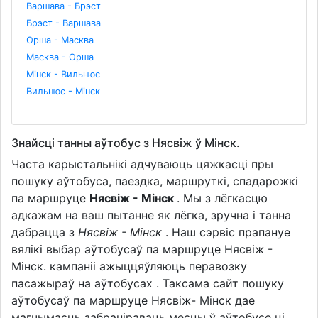
Варшава - Брэст
Брэст - Варшава
Орша - Масква
Масква - Орша
Мінск - Вильнюс
Вильнюс - Мінск
Знайсці танны аўтобус з Нясвіж ў Мінск.
Часта карыстальнікі адчуваюць цяжкасці пры
пошуку аўтобуса, паездка, маршруткі, спадарожкі
па маршруце
Нясвіж - Мінск
. Мы з лёгкасцю
адкажам на ваш пытанне як лёгка, зручна і танна
дабрацца з
Нясвіж - Мінск
. Наш сэрвіс прапануе
вялікі выбар аўтобусаў па маршруце Нясвіж -
Мінск. кампаніі ажыццяўляюць перавозку
пасажыраў на аўтобусах . Таксама сайт пошуку
аўтобусаў па маршруце Нясвіж- Мінск дае
магчымасць забраніраваць месцы ў аўтобусе ці