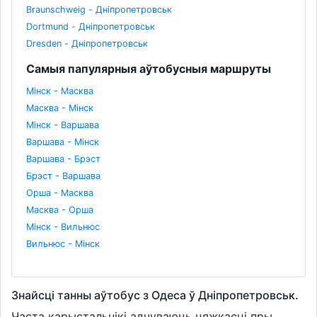
Braunschweig - Дніпропетровськ
Dortmund - Дніпропетровськ
Dresden - Дніпропетровськ
Самыя папулярныя аўтобусныя маршруты
Мінск - Масква
Масква - Мінск
Мінск - Варшава
Варшава - Мінск
Варшава - Брэст
Брэст - Варшава
Орша - Масква
Масква - Орша
Мінск - Вильнюс
Вильнюс - Мінск
Знайсці танны аўтобус з Одеса ў Дніпропетровськ.
Часта карыстальнікі адчуваюць цяжкасці пры