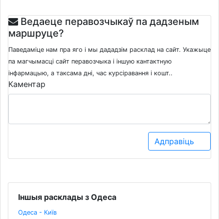
Ведаеце перавозчыкаў па дадзеным
маршруце?
Паведаміце нам пра яго і мы дададзім расклад на сайт. Укажыце
па магчымасці сайт перавозчыка і іншую кантактную
інфармацыю, а таксама дні, час курсіравання і кошт..
Каментар
Адправіць
Іншыя расклады з Одеса
Одеса - Київ