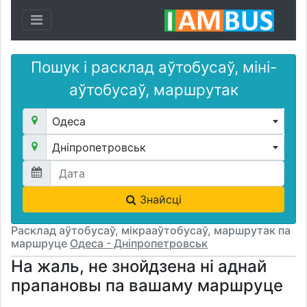
Toggle navigation
Пошук і расклад аўтобусаў, міні-
аўтобусаў, маршрутак
Одеса
Дніпропетровськ
Знайсці
Расклад аўтобусаў, мікрааўтобусаў, маршрутак па
маршруце
Одеса - Дніпропетровськ
На жаль, не знойдзена ні аднай
прапановы па вашаму маршруце