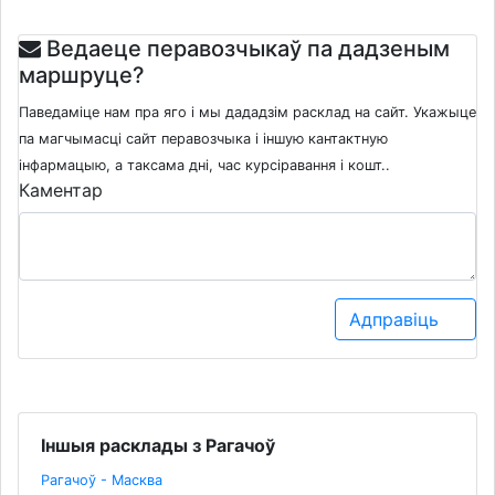
Ведаеце перавозчыкаў па дадзеным
маршруце?
Паведаміце нам пра яго і мы дададзім расклад на сайт. Укажыце
па магчымасці сайт перавозчыка і іншую кантактную
інфармацыю, а таксама дні, час курсіравання і кошт..
Каментар
Адправіць
Іншыя расклады з Рагачоў
Рагачоў - Масква