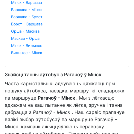
Мінск - Варшава
Варшава - Мінск
Варшава - Брэст
Брэст - Варшава
Орша - Масква
Масква - Орша
Мінск - Вильнюс
Вильнюс - Мінск
Знайсці танны аўтобус з Рагачоў ў Мінск.
Часта карыстальнікі адчуваюць цяжкасці пры
пошуку аўтобуса, паездка, маршруткі, спадарожкі
па маршруце
Рагачоў - Мінск
. Мы з лёгкасцю
адкажам на ваш пытанне як лёгка, зручна і танна
дабрацца з
Рагачоў - Мінск
. Наш сэрвіс прапануе
вялікі выбар аўтобусаў па маршруце Рагачоў -
Мінск. кампаніі ажыццяўляюць перавозку
пасажыраў на аўтобусах . Таксама сайт пошуку