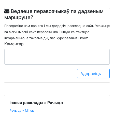
Ведаеце перавозчыкаў па дадзеным
маршруце?
Паведаміце нам пра яго і мы дададзім расклад на сайт. Укажыце
па магчымасці сайт перавозчыка і іншую кантактную
інфармацыю, а таксама дні, час курсіравання і кошт..
Каментар
Адправіць
Іншыя расклады з Рэчыца
Рэчыца - Мінск