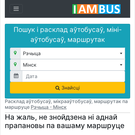
Toggle navigation
Пошук і расклад аўтобусаў, міні-
аўтобусаў, маршрутак
Рэчыца
Мінск
Знайсці
Расклад аўтобусаў, мікрааўтобусаў, маршрутак па
маршруце
Рэчыца - Мінск
На жаль, не знойдзена ні аднай
прапановы па вашаму маршруце