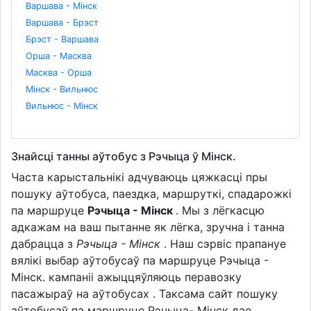
Варшава - Мінск
Варшава - Брэст
Брэст - Варшава
Орша - Масква
Масква - Орша
Мінск - Вильнюс
Вильнюс - Мінск
Знайсці танны аўтобус з Рэчыца ў Мінск.
Часта карыстальнікі адчуваюць цяжкасці пры
пошуку аўтобуса, паездка, маршруткі, спадарожкі
па маршруце
Рэчыца - Мінск
. Мы з лёгкасцю
адкажам на ваш пытанне як лёгка, зручна і танна
дабрацца з
Рэчыца - Мінск
. Наш сэрвіс прапануе
вялікі выбар аўтобусаў па маршруце Рэчыца -
Мінск. кампаніі ажыццяўляюць перавозку
пасажыраў на аўтобусах . Таксама сайт пошуку
аўтобусаў па маршруце Рэчыца- Мінск дае