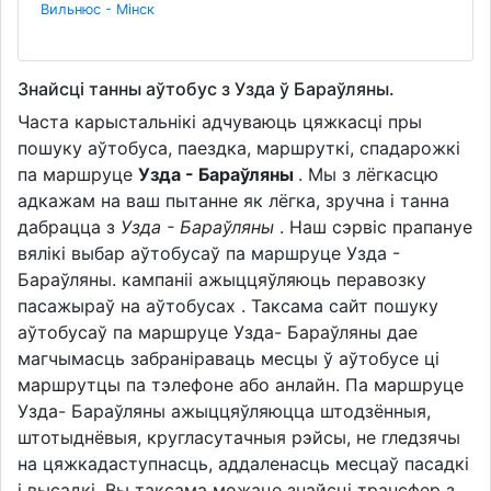
Вильнюс - Мінск
Знайсці танны аўтобус з Узда ў Бараўляны.
Часта карыстальнікі адчуваюць цяжкасці пры
пошуку аўтобуса, паездка, маршруткі, спадарожкі
па маршруце
Узда - Бараўляны
. Мы з лёгкасцю
адкажам на ваш пытанне як лёгка, зручна і танна
дабрацца з
Узда - Бараўляны
. Наш сэрвіс прапануе
вялікі выбар аўтобусаў па маршруце Узда -
Бараўляны. кампаніі ажыццяўляюць перавозку
пасажыраў на аўтобусах . Таксама сайт пошуку
аўтобусаў па маршруце Узда- Бараўляны дае
магчымасць забраніраваць месцы ў аўтобусе ці
маршрутцы па тэлефоне або анлайн. Па маршруце
Узда- Бараўляны ажыццяўляюцца штодзённыя,
штотыднёвыя, кругласутачныя рэйсы, не гледзячы
на ​​цяжкадаступнасць, аддаленасць месцаў пасадкі
і высадкі. Вы таксама можаце знайсці трансфер з