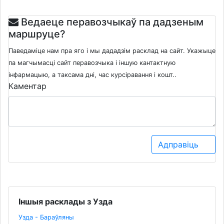
Ведаеце перавозчыкаў па дадзеным
маршруце?
Паведаміце нам пра яго і мы дададзім расклад на сайт. Укажыце
па магчымасці сайт перавозчыка і іншую кантактную
інфармацыю, а таксама дні, час курсіравання і кошт..
Каментар
Адправіць
Іншыя расклады з Узда
Узда - Бараўляны