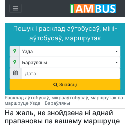
Toggle navigation
Пошук і расклад аўтобусаў, міні-
аўтобусаў, маршрутак
Узда
Бараўляны
Знайсці
Расклад аўтобусаў, мікрааўтобусаў, маршрутак па
маршруце
Узда - Бараўляны
На жаль, не знойдзена ні аднай
прапановы па вашаму маршруце