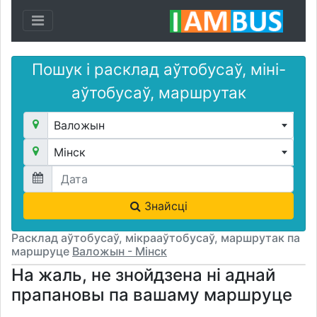
Toggle navigation
Пошук і расклад аўтобусаў, міні-
аўтобусаў, маршрутак
Валожын
Мінск
Знайсці
Расклад аўтобусаў, мікрааўтобусаў, маршрутак па
маршруце
Валожын - Мінск
На жаль, не знойдзена ні аднай
прапановы па вашаму маршруце