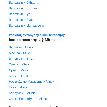
Валожын - Скідаль
Валожын - Гродна
Валожын - Іўе
Валожын - Ліда
Валожын - Маладзечна
Расклад аўтобусаў з іншых гарадоў
Іншыя расклады ў Мінск
Варшава - Мінск
Масква - Мінск
Вильнюс - Мінск
Одеса - Мінск
Орша - Мінск
Могилёв - Мінск
Новы-Двур-Мазавецкі - Мінск
Киев - Мінск
Бабруйск - Мінск
Санкт-Петербург - Мінск