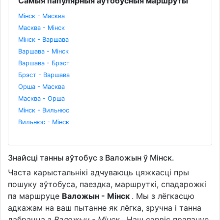
Самыя папулярныя аўтобусныя маршруты
Мінск - Масква
Масква - Мінск
Мінск - Варшава
Варшава - Мінск
Варшава - Брэст
Брэст - Варшава
Орша - Масква
Масква - Орша
Мінск - Вильнюс
Вильнюс - Мінск
Знайсці танны аўтобус з Валожын ў Мінск.
Часта карыстальнікі адчуваюць цяжкасці пры
пошуку аўтобуса, паездка, маршруткі, спадарожкі
па маршруце
Валожын - Мінск
. Мы з лёгкасцю
адкажам на ваш пытанне як лёгка, зручна і танна
дабрацца з
Валожын - Мінск
. Наш сэрвіс прапануе