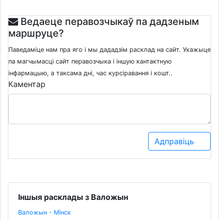
Ведаеце перавозчыкаў па дадзеным
маршруце?
Паведаміце нам пра яго і мы дададзім расклад на сайт. Укажыце
па магчымасці сайт перавозчыка і іншую кантактную
інфармацыю, а таксама дні, час курсіравання і кошт..
Каментар
Адправіць
Іншыя расклады з Валожын
Валожын - Мінск