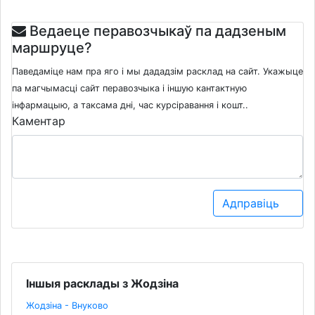
Ведаеце перавозчыкаў па дадзеным
маршруце?
Паведаміце нам пра яго і мы дададзім расклад на сайт. Укажыце
па магчымасці сайт перавозчыка і іншую кантактную
інфармацыю, а таксама дні, час курсіравання і кошт..
Каментар
Адправіць
Іншыя расклады з Жодзіна
Жодзіна - Внуково