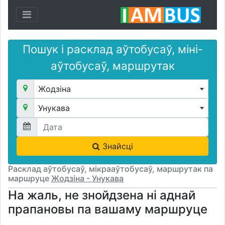
Toggle navigation
Пошук і расклад аўтобусаў, міні-
аўтобусаў, маршрутак
Жодзіна
Унукава
Знайсці
Расклад аўтобусаў, мікрааўтобусаў, маршрутак па
маршруце
Жодзіна - Унукава
На жаль, не знойдзена ні аднай
прапановы па вашаму маршруце