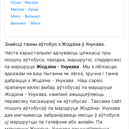
Орша - Масква
Масква - Орша
Мінск - Вильнюс
Вильнюс - Мінск
Знайсці танны аўтобус з Жодзіна ў Унукава.
Часта карыстальнікі адчуваюць цяжкасці пры
пошуку аўтобуса, паездка, маршруткі, спадарожкі
па маршруце
Жодзіна - Унукава
. Мы з лёгкасцю
адкажам на ваш пытанне як лёгка, зручна і танна
дабрацца з
Жодзіна - Унукава
. Наш сэрвіс
прапануе вялікі выбар аўтобусаў па маршруце
Жодзіна - Унукава. кампаніі ажыццяўляюць
перавозку пасажыраў на аўтобусах . Таксама сайт
пошуку аўтобусаў па маршруце Жодзіна- Унукава
дае магчымасць забраніраваць месцы ў аўтобусе
ці маршрутцы па тэлефоне або анлайн. Па
маршруце Жодзіна- Унукава ажыццяўляюцца