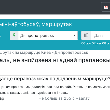
 міні-аўтобусаў, маршрутак
Дніпропетровськ
06 жн
07 жн
08 ж
ршрутак па маршруце
Киев - Дніпропетровськ
аль, не знойдзена ні аднай прапано
аеце перавозчыкаў па дадзеным маршруце
це нам пра яго і мы дададзім расклад на сайт. Укажыце па магчымасц
ю, а таксама дні, час курсіравання і кошт..
ар
Не больш за 255 сімвалаў.