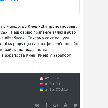
ьнюс - Мінск
кі па маршруце
Киев - Дніпропетровськ
.
овськ
. Наш сэрвіс прапануе вялікі выбар
а аўтобусах . Таксама сайт пошуку
е ці маршрутцы па тэлефоне або анлайн.
эйсы, не гледзячы на ​​
 з аэрапорта Киев (Киев) ў аэрапорт
IamBus.BY
IamBus.RU
IamBus.COM.UA