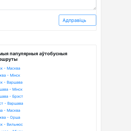
Адправіць
мыя папулярныя аўтобусныя
ршруты
ск - Масква
ква - Мінск
ск - Варшава
шава - Мінск
шава - Брэст
ст - Варшава
а - Масква
ква - Орша
ск - Вильнюс