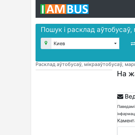
Пошук і расклад аўтобусаў,
Киев
Расклад аўтобусаў, мікрааўтобусаў, ма
На ж
Вед
Паведамі
інфармацы
Камент