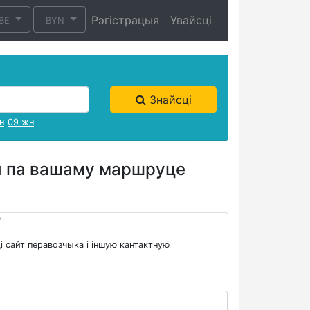
Рэгістрацыя
Увайсці
BE
BYN
Знайсці
н
09 жн
вы па вашаму маршруце
?
і сайт перавозчыка і іншую кантактную