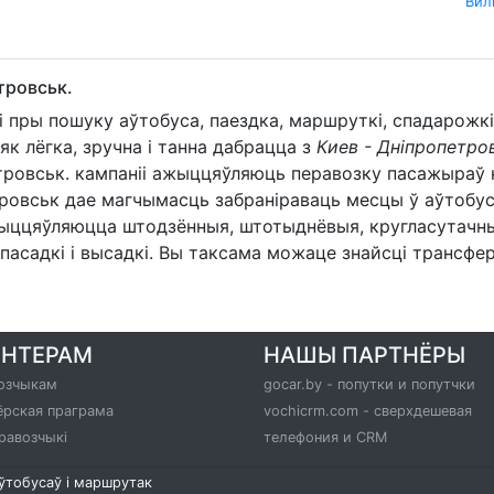
Вил
тровськ.
і пры пошуку аўтобуса, паездка, маршруткі, спадарож
к лёгка, зручна і танна дабрацца з
Киев - Дніпропетр
тровськ. кампаніі ажыццяўляюць перавозку пасажыраў н
ровськ дае магчымасць забраніраваць месцы ў аўтобус
ццяўляюцца штодзённыя, штотыднёвыя, кругласутачныя р
асадкі і высадкі. Вы таксама можаце знайсці трансфер
РНТЕРАМ
НАШЫ ПАРТНЁРЫ
озчыкам
gocar.by - попутки и попутчки
ёрская праграма
vochicrm.com - сверхдешевая
равозчыкі
телефония и CRM
аўтобусаў і маршрутак