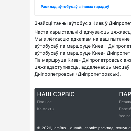
Расклад аўтобусаў з іншых гарадоў
Знайсці танны аўтобус з Киев ў Дніпропе
Часта карыстальнікі адчуваюць цяжкасц
Мы з лёгкасцю адкажам на ваш пытанне я
аўтобусаў па маршруце Киев - Дніпропе
аўтобусаў па маршруце Киев- Дніпропет
Па маршруце Киев- Дніпропетровськ ажы
цяжкадаступнасць, аддаленасць месцаў п
Дніпропетровськ (Дніпропетровськ).
НАШ СЭРВІС
ПА
Пра нас
Перав
Кантакты
Партн
Усе пе
© 2026, IamBus - онлайн сэрвіс: расклад, пошук 