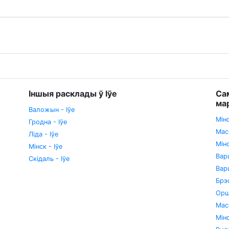
Іншыя расклады ў Іўе
Са
ма
Валожын - Іўе
Мін
Гродна - Іўе
Мас
Ліда - Іўе
Мін
Мінск - Іўе
Вар
Скідаль - Іўе
Вар
Брэ
Орш
Мас
Мін