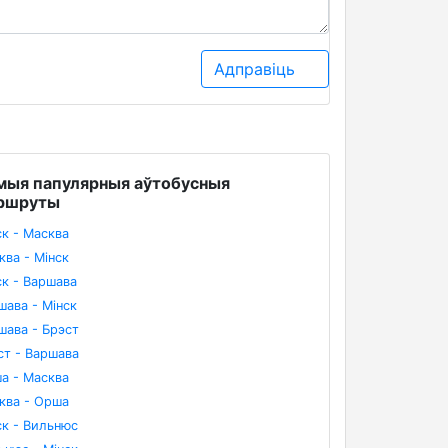
Адправіць
мыя папулярныя аўтобусныя
ршруты
ск - Масква
ква - Мінск
ск - Варшава
шава - Мінск
шава - Брэст
ст - Варшава
а - Масква
ква - Орша
ск - Вильнюс