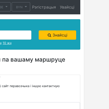
Рэгістрацыя
Увайсці
BE
BYN
Знайсці
н
10 жн
вы па вашаму маршруце
?
і сайт перавозчыка і іншую кантактную