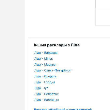
Іншыя расклады з Ліда
Ліда - Варшава
Ліда - Мінск
Ліда - Масква
Ліда - Санкт-Петербург
Ліда - Скідаль
Ліда - Гродна
Ліда - Іўе
Ліда - Беласток
Ліда - Валожын
Расклад аўтобусаў з іншых гарадоў