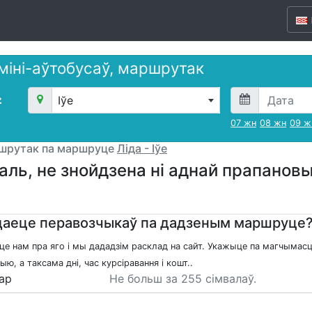
 міні-аўтобусаў, маршрутак
Іўе
07 жн
08 жн
09 ж
ршрутак па маршруце
Ліда - Іўе
аль, не знойдзена ні аднай прапано
аеце перавозчыкаў па дадзеным маршруце
це нам пра яго і мы дададзім расклад на сайт. Укажыце па магчымасц
ю, а таксама дні, час курсіравання і кошт..
ар
Не больш за 255 сімвалаў.