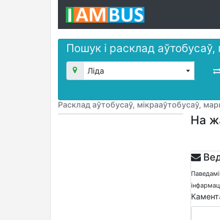
Пошук і расклад аўтобусаў,
Ліда
Расклад аўтобусаў, мікрааўтобусаў, ма
На ж
Вед
Паведамі
інфармацы
Камент