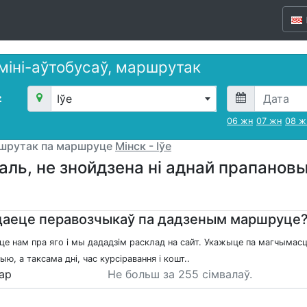
 міні-аўтобусаў, маршрутак
Іўе
06 жн
07 жн
08 ж
ршрутак па маршруце
Мінск - Іўе
аль, не знойдзена ні аднай прапано
аеце перавозчыкаў па дадзеным маршруце
це нам пра яго і мы дададзім расклад на сайт. Укажыце па магчымасц
ю, а таксама дні, час курсіравання і кошт..
ар
Не больш за 255 сімвалаў.