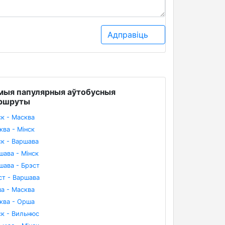
Адправіць
мыя папулярныя аўтобусныя
ршруты
ск - Масква
ква - Мінск
ск - Варшава
шава - Мінск
шава - Брэст
ст - Варшава
а - Масква
ква - Орша
ск - Вильнюс