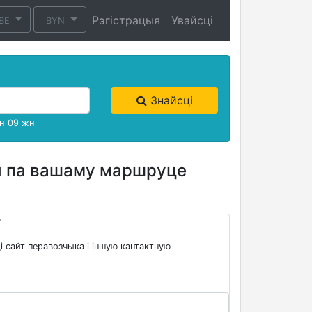
Рэгістрацыя
Увайсці
BE
BYN
Знайсці
н
09 жн
вы па вашаму маршруце
?
і сайт перавозчыка і іншую кантактную