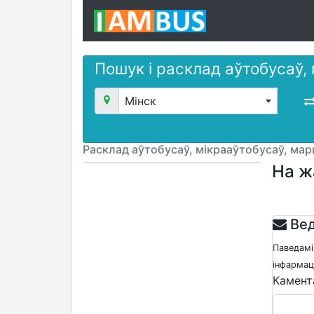
Пошук і расклад аўтобусаў,
Мінск
Расклад аўтобусаў, мікрааўтобусаў, ма
На ж
Вед
Паведамі
інфармацы
Камент