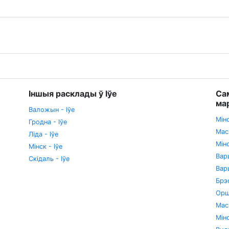
Іншыя расклады ў Іўе
Са
ма
Валожын - Іўе
Мін
Гродна - Іўе
Мас
Ліда - Іўе
Мін
Мінск - Іўе
Вар
Скідаль - Іўе
Вар
Брэ
Орш
Мас
Мін