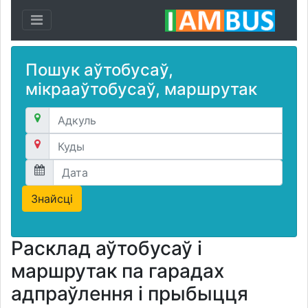
Toggle navigation
Пошук аўтобусаў,
мікрааўтобусаў, маршрутак
Расклад аўтобусаў і
маршрутак па гарадах
адпраўлення і прыбыцця