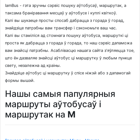
IamBus - гэта зручны сэрвіс пошуку аўтобусаў, маршрутак, а
таксама браніравання месцаў у аўтобусе і куплі квіткоў.
Калі вы шукаеце просты спосаб дабрацца з горада ў горад,
знайдзіце патрэбны вам трансфер і сэкономьте ваш час.
Калі вы стаміліся ад стомнага пошуку аўтобуса, маршруткі ці
проста як дабрацца з горада ў горада, то наш сэрвіс дапаможа
вам знайсці патрэбны. Асаблівасцю нашага сайта з'яўляецца тое,
што ён дазваляе знайсці аўтобус ці маршрутку ў любым пункце
свету, незалежна ад краіны.
Знайдзіце аўтобус ці маршрутку ў спісе ніжэй або з дапамогай
формы вышэй.
Нашы самыя папулярныя
маршруты аўтобусаў і
маршрутак на
M